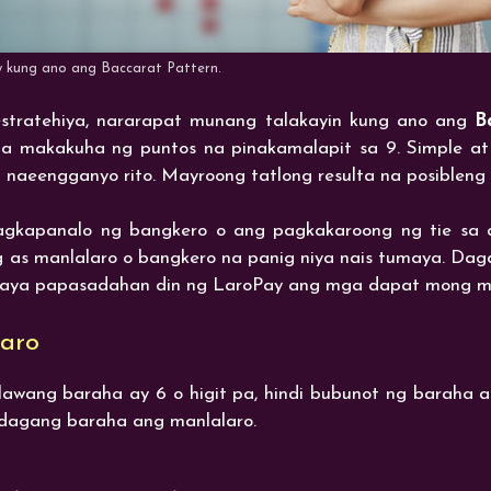
y kung ano ang Baccarat Pattern.
stratehiya, nararapat munang talakayin kung ano ang
B
na makakuha ng puntos na pinakamalapit sa 9. Simple a
aeengganyo rito. Mayroong tatlong resulta na posibleng 
pagkapanalo ng bangkero o ang pagkakaroong ng tie sa 
as manlalaro o bangkero na panig niya nais tumaya. Dagd
Kaya papasadahan din ng LaroPay ang mga dapat mong ma
laro
wang baraha ay 6 o higit pa, hindi bubunot ng baraha an
dagang baraha ang manlalaro.
ero