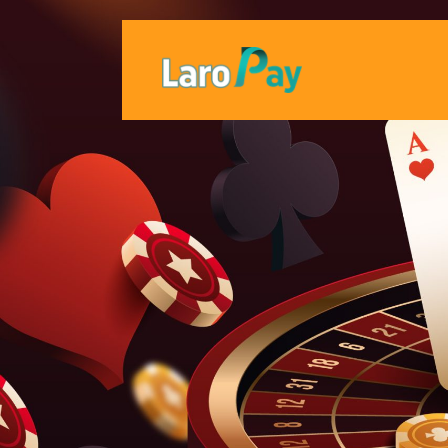
Skip
to
content