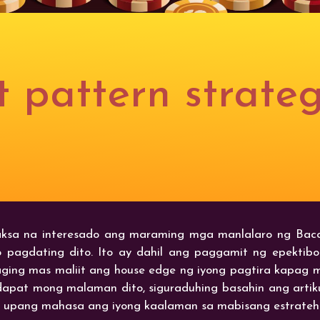
 pattern strate
ksa na interesado ang maraming mga manlalaro ng Bacc
o pagdating dito. Ito ay dahil ang paggamit ng epektib
ging mas maliit ang house edge ng iyong pagtira kapag
apat mong malaman dito, siguraduhing basahin ang arti
 upang mahasa ang iyong kaalaman sa mabisang estratehi