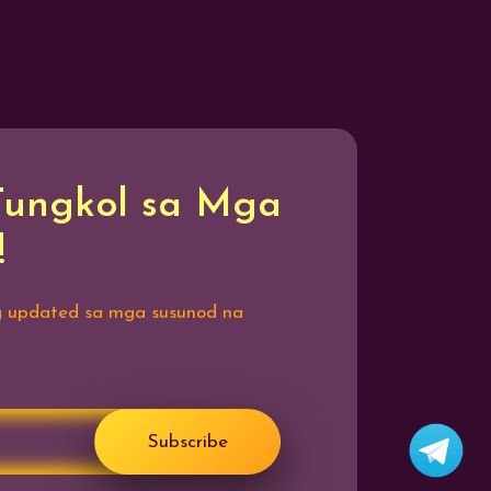
ro kung ito’y 3 puntos, maaaring humingi
ay kabuuang puntos na 8. Samantalang kung
baraha ng manlalaro ay katumbas dapat ng
 baraha ang bangkero.
 Kapag ito naman ay katumbas ng 6 puntos,
ay may 6 o 7. Panghuli, kung ang kabuuang
Tungkol sa Mga
!
ern
 updated sa mga susunod na
Subscribe