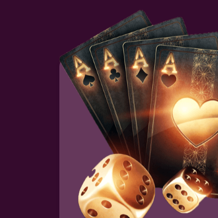
Kapag ang kabuuang baraha ng bangkero a
ng ikatlong baraha ang bangkero. Ito ay 
ang kabuuan naman nito ay 4, dapat bumu
isa sa mga ito: 0, 1, 8, o 9. Kung ang ka
Ang eksepsyon pagdating dito ay kung ang
dapat kumuha ang bangkero ng ikatlong ba
puntos ay 7, ang bangkero ay dapat nakat
Pagtukoy s