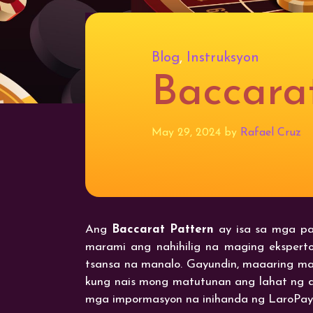
Categories
Blog
,
Instruksyon
Baccarat
May 29, 2024
by
Rafael Cruz
Ang
Baccarat Pattern
ay isa sa mga pa
marami ang nahihilig na maging ekspert
tsansa na manalo. Gayundin, maaaring ma
kung nais mong matutunan ang lahat ng d
mga impormasyon na inihanda ng LaroPay