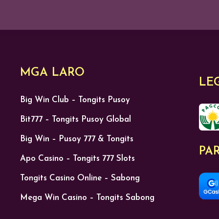
MGA LARO
LE
Big Win Club – Tongits Pusoy
Bit777 – Tongits Pusoy Global
Big Win – Pusoy 777 & Tongits
PA
Apo Casino – Tongits 777 Slots
ern
Tongits Casino Online – Sabong
o ay madalas na naghahanap ng mga pattern sa mga nak
ito ang ilang karaniwang pattern na maaaring subaybayan
Mega Win Casino – Tongits Sabong