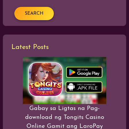
SEARCH
Latest Posts
Gabay sa Ligtas na Pag-
download ng Tongits Casino
Online Gamit ang LaroPay