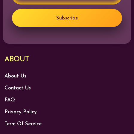
Subscribe
ABOUT
About Us
Contact Us
FAQ
Privacy Policy
Term Of Service