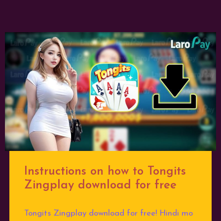
Instructions on how to Tongits
Zingplay download for free
Tongits Zingplay download for free! Hindi mo