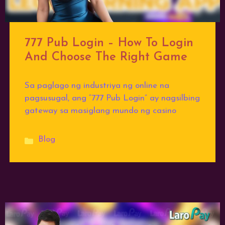
777 Pub Login – How To Login
And Choose The Right Game
Sa paglago ng industriya ng online na
pagsusugal, ang “777 Pub Login” ay nagsilbing
gateway sa masiglang mundo ng casino
Categories
Blog