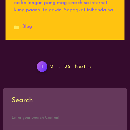
na kailangan pang mag-search sa internet
kung paano ito gawin. Sapagkat inihanda na
Categories
Blog
Page
Page
Page
1
2
…
26
Next
→
Search
Search