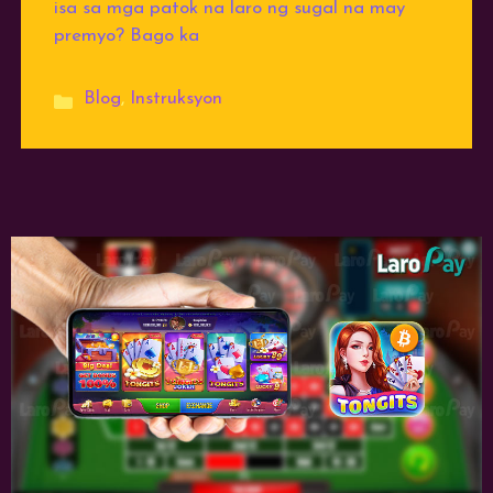
isa sa mga patok na laro ng sugal na may
premyo? Bago ka
Categories
Blog
,
Instruksyon