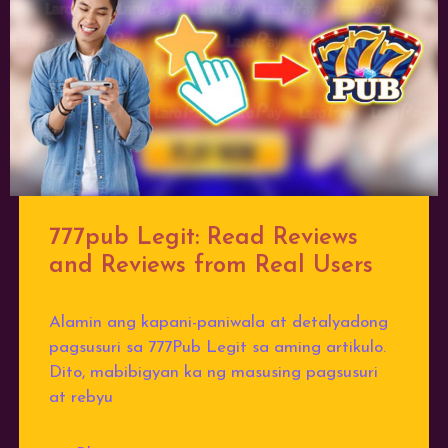
777pub Legit: Read Reviews
and Reviews from Real Users
Alamin ang kapani-paniwala at detalyadong
pagsusuri sa 777Pub Legit sa aming artikulo.
Dito, mabibigyan ka ng masusing pagsusuri
at rebyu