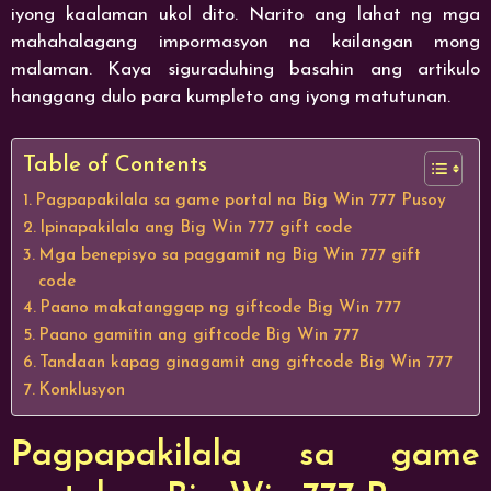
iyong kaalaman ukol dito. Narito ang lahat ng mga
mahahalagang impormasyon na kailangan mong
malaman. Kaya siguraduhing basahin ang artikulo
hanggang dulo para kumpleto ang iyong matutunan.
Table of Contents
Pagpapakilala sa game portal na Big Win 777 Pusoy
Ipinapakilala ang Big Win 777 gift code
Mga benepisyo sa paggamit ng Big Win 777 gift
code
Paano makatanggap ng giftcode Big Win 777
Paano gamitin ang giftcode Big Win 777
Tandaan kapag ginagamit ang giftcode Big Win 777
Konklusyon
Pagpapakilala sa game