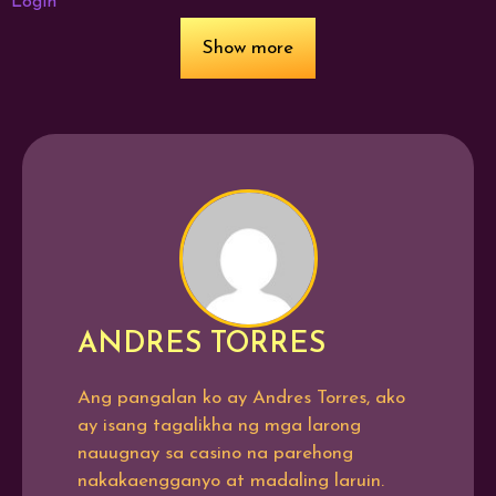
Login
withdraw sa Big Win Pusoy 777. Nagbibigay ito ng
kalayaan sa mga manlalaro na kunin ang kanilang
Show more
napanalunan anumang oras. Dahil sa kanilang mahusay
na serbisyo at kalidad, inirerekomenda ng marami ang
larong ito. Lalo na kung ikaw ay mahilig sa online casino
na sikat sa bansa ngayon. Subukan ang iyong swerte at
tunghayan ang iba’t ibang mga sorpresa na naghihintay
para sa iyo rito!
Ipinapakilala ang Big Win
777 gift code
ANDRES TORRES
Ang pangalan ko ay Andres Torres, ako
ay isang tagalikha ng mga larong
nauugnay sa casino na parehong
nakakaengganyo at madaling laruin.