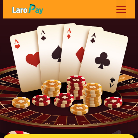
Skip
MEN
to
content