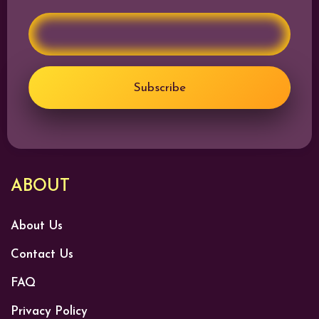
download ang Big Win Club
app sa Android
Subscribe
ABOUT
About Us
Contact Us
Mga instruksyon para i-download ang Big Win Club app sa Android
FAQ
Para sa mga gumagamit ng Android device, ito ang
para sa iyo. Narito ang mga hakbang kung paano i-
Privacy Policy