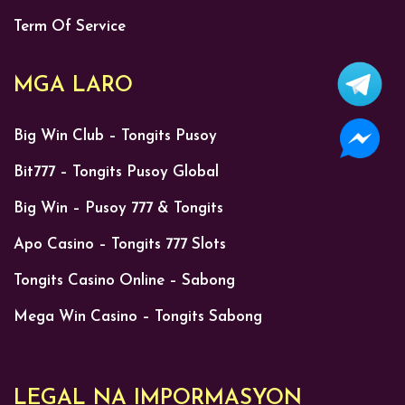
download ang
Big Win Club app
gamit ang Google
Term Of Service
Play Store.
Pumunta sa Google Play Store sa iyong Android
MGA LARO
device.
I-type ang “
Big Win Club
” sa search bar upang
Big Win Club – Tongits Pusoy
hanapin ang laro.
Hanapin ang icon ng laro sa mga search results
Bit777 – Tongits Pusoy Global
at pindutin ito.
Big Win – Pusoy 777 & Tongits
Pindutin ang “Install” button upang simulan ang
pag-download ng app sa iyong phone.
Apo Casino – Tongits 777 Slots
Antayin na matapos ang proseso ng pag-
download. Ang bilis ng pag-download ay depende
Tongits Casino Online – Sabong
sa bilis ng iyong internet connection.
Mega Win Casino – Tongits Sabong
Pagkatapos ng pag-download, pindutin ang app
icon para buksan ang laro.
Sundan ang mga tagubilin sa screen upang i-
setup ang laro gamit ang iyong Google Play
LEGAL NA IMPORMASYON