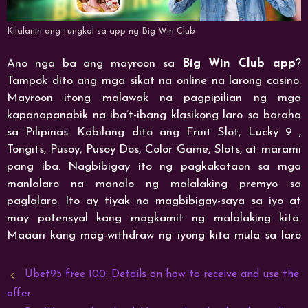
Kilalanin ang tungkol sa app ng Big Win Club
Ano nga ba ang mayroon sa
Big Win Club app
?
Tampok dito ang mga sikat na online na larong casino.
Mayroon itong malawak na pagpipilian ng mga
kapanapanabik na iba’t-ibang klasikong laro sa baraha
sa Pilipinas. Kabilang dito ang Fruit Slot, Lucky 9 ,
Tongits, Pusoy, Pusoy Dos, Color Game, Slots, at marami
pang iba. Nagbibigay ito ng pagkakataon sa mga
manlalaro na manalo ng malalaking premyo sa
paglalaro. Ito ay tiyak na magbibigay-saya sa iyo at
may potensyal kang magkamit ng malalaking kita.
Maaari kang mag-withdraw ng iyong kita mula sa laro
gamit ang GCash at PayMaya.
Ubet95 free 100: Details on how to receive and use the
Salamat din sa teknolohiya dahil mas naging madali
offer
ang pag-akses sa mga laro na ito. Gamit lamang ang