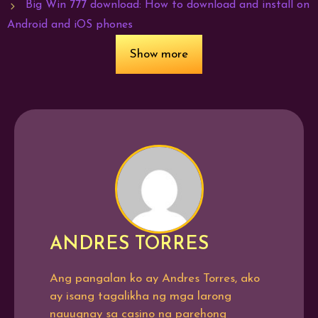
Big Win 777 download: How to download and install on
iyong mobile phone, maaari ka nang makipaglaro sa iba
Android and iOS phones
kahit nasa ibang lugar pa sila. Hindi mo na rin
kailangang magbiyahe nang malayo para lamang
Show more
makipaglaro. Kailangan mo lamang ng mobile device at
internet connection para magawa ito. Dahil dito, maaari
kang maglaro anumang oras at kahit saan ka naroroon.
Mas lalong kakaiba ang karanasan sa paglalaro dahil
sa PvP mode nito, kung saan makikipaglaban ka sa
ibang manlalaro.
Saan pwedeng i-download
ang Big Win Club app?
ANDRES TORRES
Ang pangalan ko ay Andres Torres, ako
ay isang tagalikha ng mga larong
nauugnay sa casino na parehong