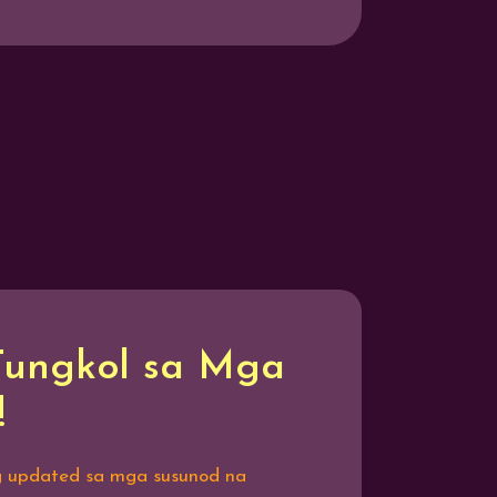
Tungkol sa Mga
!
 updated sa mga susunod na