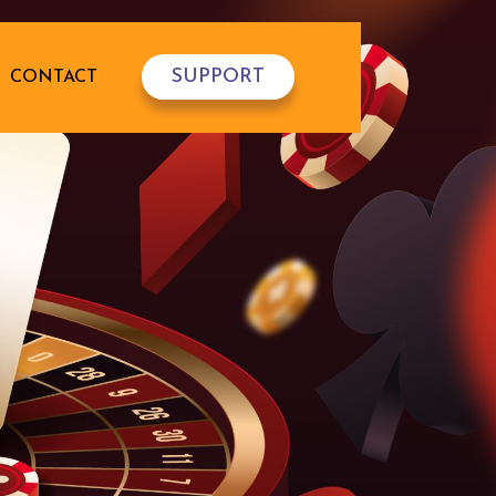
SUPPORT
CONTACT