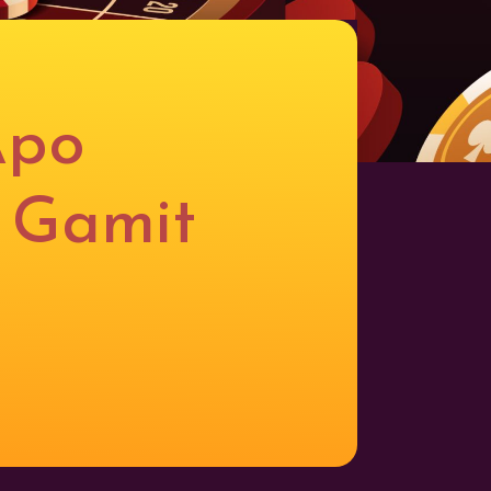
Apo
 Gamit