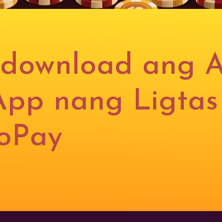
-download ang 
App nang Ligtas
oPay