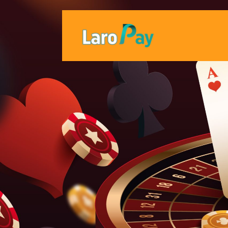
Skip
to
content