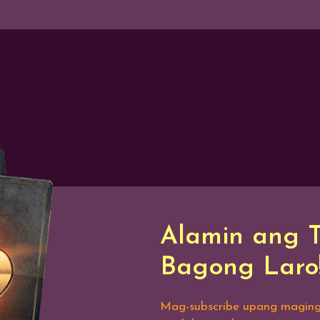
Alamin ang 
Bagong Laro
Mag-subscribe upang maging