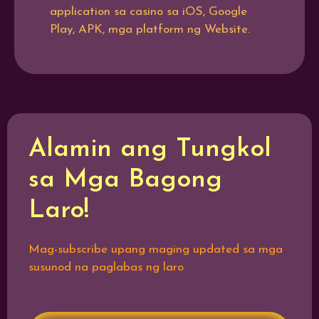
application sa casino sa iOS, Google
Sa bahaging ito ng artikulo ibabahagi ng LaroPay ang
Play, APK, mga platform ng Website.
mga ganansyang mararanasan oras na gawin ang
register Go Perya
. Ang Go Perya ay isang halimbawa
ng online paying app. Nangangahulugan lamang nito
hindi lang cash in ang pwedeng gawin dito. Maging ang
pag-withdraw ng mga napanalunan ay posible rin dito.
Isa sa larong tampok sa Go Perya ay ang sabong.
Alamin ang Tungkol
Ito ang pinakamabenta nilang laro. Kaya kung
sa Mga Bagong
mapapansin sa kanilang opisyal na website, ito mismo
ang pangunahin nilang bentaha. Ang kagandahan dito
Laro!
ay ang pinakamaliit na maaaring itaya ay piso. Oo,
tama ang basa mo. Sa loob lang ng piso, maaari ka
Mag-subscribe upang maging updated sa mga
nang tumaya sa sabong. Gayunpaman, tandaan na
susunod na paglabas ng laro
kung maliit ang itinaya ay maliit lang din ang magiging
balik sa iyo.