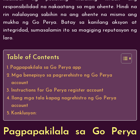
responsibilidad na nakaatang sa mga ahente. Hindi na
rin nalalayong sabihin na ang ahente na mismo ang
mukha ng Go Perya. Batay sa kanilang aksyon at
integridad, sumasalamin ito sa magiging reputasyon ng
laro.
Table of Contents
Pagpapakilala sa Go Perya app
Mga benepisyo sa pagrerehistro ng Go Perya
account
Instructions for Go Perya register account
Ilang mga tala kapag nagrehistro ng Go Perya
account
Konklusyon:
Pagpapakilala sa Go Perya