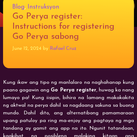
Categories
Blog
,
Instruksyon
Go Perya register:
Instructions for registering
Go Perya sabong
June 12, 2024
by
Rafael Cruz
Kung ikaw ang tipo ng manlalaro na naghahanap kung
paano gagawin ang
Go Perya register
, huwag ka nang
lumayo pa! Kung iisipin, bihira na lamang makakakita
ng aktwal na perya dahil sa nagdaang sakuna sa buong
mundo. Dahil dito, ang alternatibong pamamaraan
upang patuloy pa ring ma-enjoy ang pagtaya ng mga
tandang ay gamit ang app na ito. Ngunit tatandaan,
kaakibat ng posibleng malaking kitaan ang