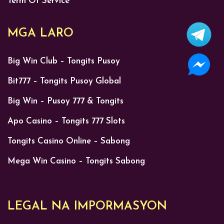
Term Of Service
maaaring lumapit sa kanila. Malugod kayong sasagutin
hinggil sa anumang concern na makasaagupa
MGA LARO
hanggang tumataya. Maging ang mga potensyal na
user din ay responsibilidad nilang hamigin na gawin na
ang Go Perya registration. Karamihan sa kanila ay mga
Big Win Club – Tongits Pusoy
kilalang online streamer din.
Bit777 – Tongits Pusoy Global
Instructions for Go Perya
Big Win – Pusoy 777 & Tongits
register account
Apo Casino – Tongits 777 Slots
Tongits Casino Online – Sabong
Mega Win Casino – Tongits Sabong
LEGAL NA IMPORMASYON