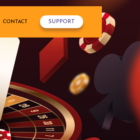
SUPPORT
CONTACT