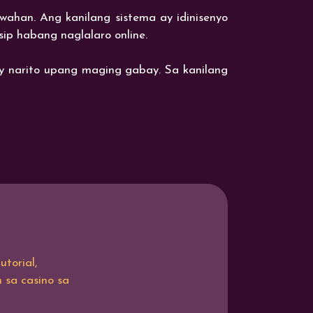
wahan. Ang kanilang sistema ay idinisenyo
ip habang naglalaro online.
ay narito upang maging gabay. Sa kanilang
 mundo ng pagsusugal nang may tiwala, at
sa mga manlalaro ng online na pagsusugal.
ps at alternatibong laro na may mataas na
aro Pay ng kahandaan sa pamumuhunan at
aro habang nag-eenjoy ng kanilang online
p ng magandang serbisyo at kasiyahan sa
torial,
t City
 sa casino sa