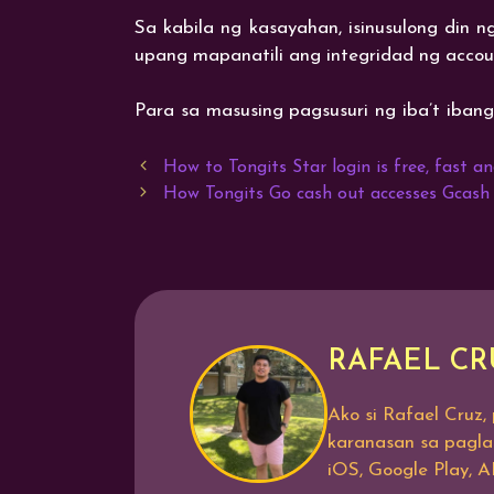
Sa kabila ng kasayahan, isinusulong din ng
upang mapanatili ang integridad ng accou
Para sa masusing pagsusuri ng iba’t iban
suporta, mas mapanigurado ang kaligtasa
buksan ang mas marami pang pagkakataon 
How to Tongits Star login is free, fast a
How Tongits Go cash out accesses Gcash q
Laro Pay ay isang pangunahing portal na 
Ang kanilang layunin ay gabayan ang mga 
kalidad at seguridad. Sa pamamagitan 
nagbibigay ng kapaki-pakinabang na impo
na pagsusugal na karanasan. Ito’y isan
RAFAEL CR
online na pagsusugal.
Ako si Rafael Cruz
Paano mag-
karanasan sa paglal
iOS, Google Play, 