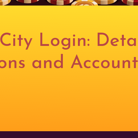
City Login: Deta
ions and Accoun