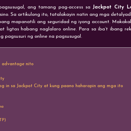
 pagsusugal, ang tamang pag-access sa
Jackpot City L
sino. Sa artikulong ito, tatalakayin natin ang mga detalya
ang mapanatili ang seguridad ng iyong account. Makak
ligtas habang naglalaro online. Para sa iba’t ibang re
g pagsusuri ng online na pagsusugal.
a advantage nito
ity
 in sa Jackpot City at kung paano haharapin ang mga ito
ma
OTP)