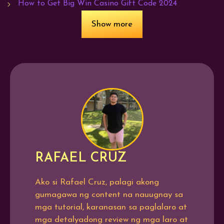
How to Get Big Win Casino Gift Code 2024
mamahaling hotel, ganoon ang pakiramdam.
Show more
Idol Quest
Isa ito sa feature na makikita sa Pusoy ZingPlay – cards
game. Ang quest ay tumutukoy sa level na kailangan
lagpasan. Bago ma-unlock ang susunod na quest,
kailangang gawin muna ang hinihinging kondisyon.
Halimbawa, sa quest 2 ay kailangan manalo ng 15 na
puntos table. May karampatang bonus sa tuwing
magagawa ang mga ito. Nagsisilbi itong gabay lalo na
sa mga baguhang manlalaro.
RAFAEL CRUZ
Choose Table
Ako si Rafael Cruz, palagi akong
gumagawa ng content na nauugnay sa
Maaaring pumili ng table kung saan nais maglaro.
mga tutorial, karanasan sa paglalaro at
Nahahati ito sa iba’t ibang mga siyudad sa bansa gaya
mga detalyadong review ng mga laro at
ng Cebu, Davao, Quezon, at Manila. Bukod pa rito, iba-