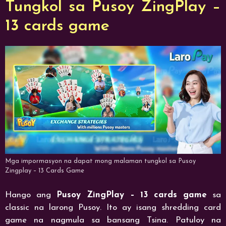
Tungkol sa Pusoy ZingPlay –
13 cards game
Mga impormasyon na dapat mong malaman tungkol sa Pusoy
Zingplay – 13 Cards Game
Hango ang
Pusoy ZingPlay – 13 cards game
sa
classic na larong Pusoy. Ito ay isang shredding card
game na nagmula sa bansang Tsina. Patuloy na