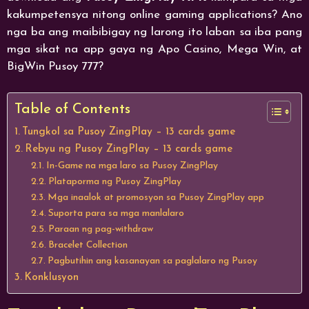
kakumpetensya nitong online gaming applications? Ano
nga ba ang maibibigay ng larong ito laban sa iba pang
mga sikat na app gaya ng Apo Casino, Mega Win, at
BigWin Pusoy 777?
Table of Contents
Tungkol sa Pusoy ZingPlay – 13 cards game
Rebyu ng Pusoy ZingPlay – 13 cards game
In-Game na mga laro sa Pusoy ZingPlay
Plataporma ng Pusoy ZingPlay
Mga inaalok at promosyon sa Pusoy ZingPlay app
Suporta para sa mga manlalaro
Paraan ng pag-withdraw
Bracelet Collection
Pagbutihin ang kasanayan sa paglalaro ng Pusoy
Konklusyon