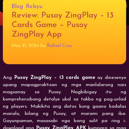
Categories
Blog
,
Rebyu
Review: Pusoy ZingPlay – 13
Cards Game – Pusoy
ZingPlay App
May 21, 2024
by
Rafael Cruz
Ang
Pusoy ZingPlay – 13 cards game
ay dinesenyo
upang mapagpraktisan ng mga manlalarong nais
magsanay sa Pusoy. Nagbibigay ito ng
komprehensibong detalye ukol sa takbo ng pag-unlad
ng players. Makikita ang datos kung gaano kadalas
manalo, bilang ng Pusoy, at marami pang iba.
Gayunpaman, masasabi nga bang sulit pa ring i-
download ang
Pusoy ZingPlay APK
kumpara sa mga