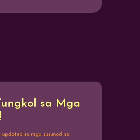
angan mo lamang magkaroon ng akses sa
 ay nasa wastong edad na para dito. Ang
a. Bukod dito, kailangan mo rin ibigay ang
n na makakapagbigay ng pagkakakilanlan sa
na.
anin sa pagrehistro. Kailangan mo na lang
Tungkol sa Mga
mang gagawin ay i-confirm ang inilagay na
 ng akses sa iba’t ibang labanan sa
Sw418
!
 updated sa mga susunod na