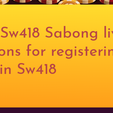
 Sw418 Sabong li
ions for register
in Sw418