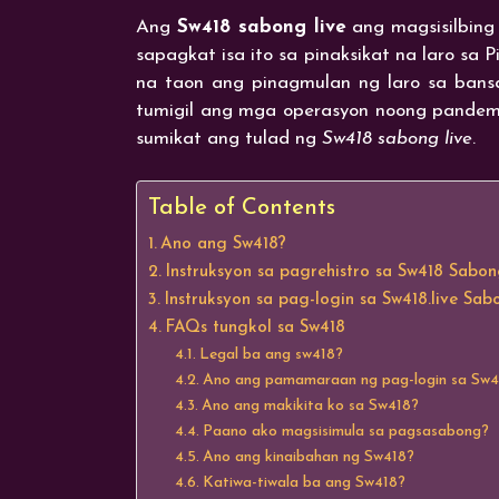
Ang
Sw418 sabong live
ang magsisilbing
sapagkat isa ito sa pinaksikat na laro sa 
na taon ang pinagmulan ng laro sa bans
tumigil ang mga operasyon noong pandemya
sumikat ang tulad ng
Sw418 sabong live
.
Table of Contents
Ano ang Sw418?
Instruksyon sa pagrehistro sa Sw418 Sabon
Instruksyon sa pag-login sa Sw418.live Sab
FAQs tungkol sa Sw418
Legal ba ang sw418?
Ano ang pamamaraan ng pag-login sa Sw4
Ano ang makikita ko sa Sw418?
Paano ako magsisimula sa pagsasabong?
Ano ang kinaibahan ng Sw418?
Katiwa-tiwala ba ang Sw418?