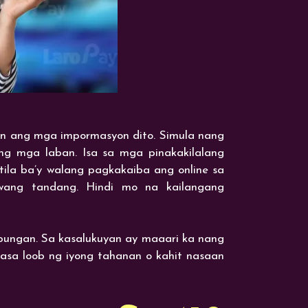
in ang mga impormasyon dito. Simula nang
ng mga laban. Isa sa mga pinakakilalang
la ba’y walang pagkakaiba ang online sa
wang tandang. Hindi mo na kailangang
bungan. Sa kasalukuyan ay maaari ka nang
sa loob ng iyong tahanan o kahit nasaan