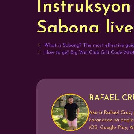
Instruksyo
Sabong live
What is Sabong? The most effective gui
How to get Big Win Club Gift Code 202
RAFAEL CR
Ako si Rafael Cruz
karanasan sa paglal
iOS, Google Play, 