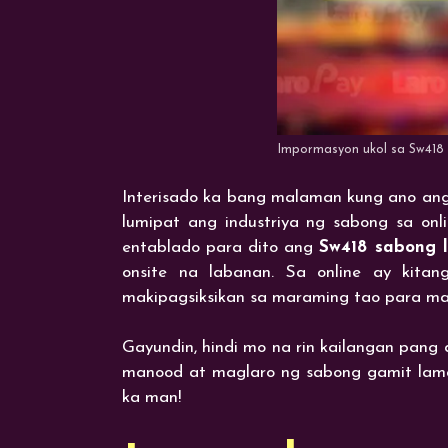
Impormasyon ukol sa Sw418
Interisado ka bang malaman kung ano an
lumipat ang industriya ng sabong sa on
entablado para dito ang
Sw418 sabong l
onsite na labanan. Sa online ay kit
makipagsiksikan sa maraming tao para m
Gayundin, hindi mo na rin kailangan pan
manood at maglaro ng sabong gamit lama
ka man!