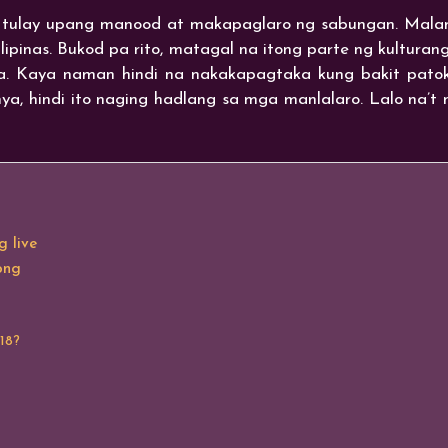
 tulay upang manood at makapaglaro ng sabungan. Mala
Pilipinas. Bukod pa rito, matagal na itong parte ng kultura
a. Kaya naman hindi na nakakapagtaka kung bakit patok
, hindi ito naging hadlang sa mga manlalaro. Lalo na’t n
g live
ong
18?