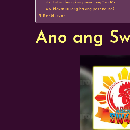
Totoo bang kompanya ang Sw418?
Nakatutulong ba ang post na ito?
Konklusyon
Ano ang Sw