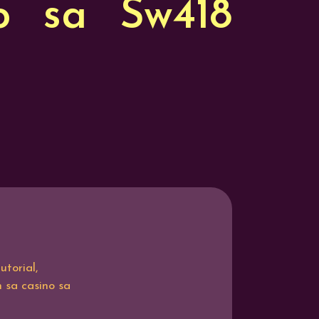
ro sa Sw418
torial,
 sa casino sa