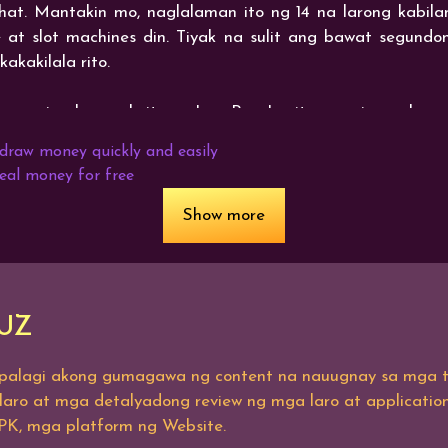
ahat. Mantakin mo, naglalaman ito ng 14 na larong kabil
t slot machines din. Tiyak na sulit ang bawat segundong
kakilala rito.
a opisyal na website ng LaroPay. Isa ito sa anim na laro
roPay. May reputasyon ang online portal na ito sa la
raw money quickly and easily
 teknolohiya, tiyak kang hindi kainlaman papalya ang mg
eal money for free
lay PC
, isa itong paraan para mailaro ang Tongits Zingpla
Show more
g mga laro. Kung intersado ka kung paano gawin ito
 lamang mula sa artikulong ito ng LaroPay. Ibabahag
d PC
.
UZ
e sa pag-install
, palagi akong gumagawa ng content na nauugnay sa mga tu
aro at mga detalyadong review ng mga laro at application
C
APK, mga platform ng Website.