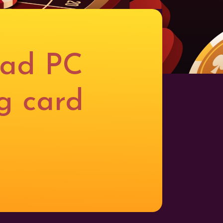
oad PC
ng card