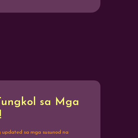
Tungkol sa Mga
!
 updated sa mga susunod na