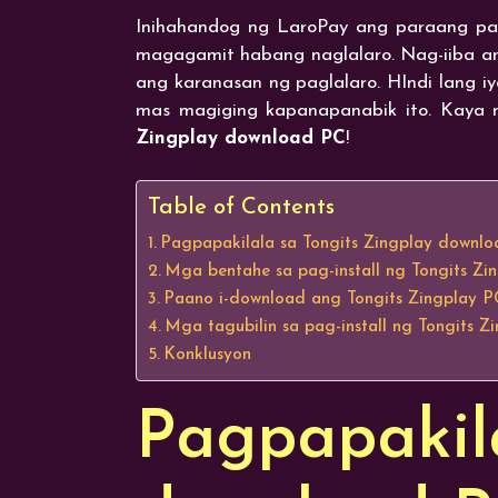
Inihahandog ng LaroPay ang paraang p
magagamit habang naglalaro. Nag-iiba an
ang karanasan ng paglalaro. HIndi lang i
mas magiging kapanapanabik ito. Kaya
Zingplay download PC
!
Table of Contents
Pagpapakilala sa Tongits Zingplay downl
Mga bentahe sa pag-install ng Tongits Zi
Paano i-download ang Tongits Zingplay P
Mga tagubilin sa pag-install ng Tongits Z
Konklusyon
Pagpapaki