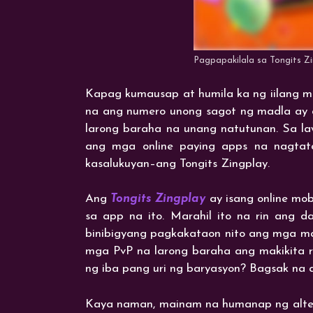
Pagpapakilala sa Tongits Z
Kapag kumausap at humila ka ng iilang mg
na ang numero unong sagot ng madla ay a
larong baraha na unang natutunan. Sa la
ang mga online paying apps na nagtatam
kasalukuyan–ang Tongits Zingplay.
Ang
Tongits Zingplay
ay isang online mo
sa app na ito. Marahil ito na rin ang d
binibigyang pagkakataon nito ang mga man
mga PvP na larong baraha ang makikita r
ng iba pang uri ng baryasyon? Bagsak na a
Kaya naman, mainam na humanap ng altern