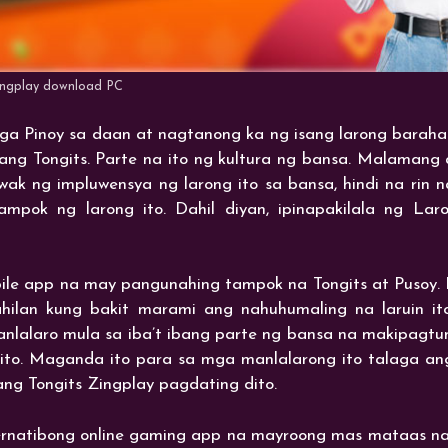
ingplay download PC
a Pinoy sa daan at nagtanong ka ng isang larong barahan
ng Tongits. Parte na ito ng kultura ng bansa. Malamang 
wak ng impluwensya ng larong ito sa bansa, hindi na r
pok ng larong ito. Dahil diyan, ipinapakilala ng Lar
bile app na may pangunahing tampok na Tongits at Pusoy.
ahilan kung bakit marami ang nahuhumaling na laruin ito
lalaro mula sa iba’t ibang parte ng bansa na makipagtu
ito. Maganda ito para sa mga manlalarong ito talaga an
ng Tongits Zingplay pagdating dito.
atibong online gaming app na mayroong mas mataas na kal