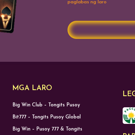
paglabas ng laro
anasan kapag idinownload ito sa PC
ahe sa paggawa ng
Tongits Zingplay download PC
. 
 ‘Di hamak na mas malaki ang screen ng monitor kung iku
tabi sa dambuhalang screen. Kahit na ang pangkaraniwang 
laki ang screen mas magiging immersive ang karanasan s
maging ang iyong pagkapanalo. Mas ramdam ang lahat ng 
ing bentahe ng
Tongits Zingplay download PC
ay ang m
MGA LARO
devices kaya mas swabe ang takbo ng kabuuang app. Hi
LE
 ang kailangan mo na lamang pagtuunan ng pansin ay an
Big Win Club – Tongits Pusoy
n na ang magdang biswal ng laro at ang lapat ng bawat a
Bit777 – Tongits Pusoy Global
download an
Big Win – Pusoy 777 & Tongits