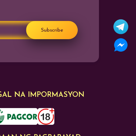
Subscribe
Ang una rito ay mailalaro na ang iyong
kumpara sa screen ng phone. Kakarampot na
size ng monitor, walang-wala pa rin ito sa
a paglalaro. Mas dama ang bawat aksyon na
ito dahil sa malaking screen na dulot ng
as mabilis na paglalaro. Mas mataas ang
ndi ka na mamomroblema pa sa pag-lag ng
GAL NA IMPORMASYON
g diskarteng kailangan mong gawin upang
ksyong gagawin.
g Tongits