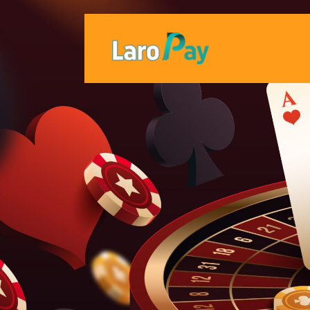
Skip
to
content