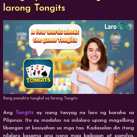
larong Tongits
Ilang panalita tungkol sa larong Tongits
Ang
Tongits
ay isang tanyag na laro ng baraha sa
Pilipinas. Ito ay madalas na inilalaro upang magsilbing
libangan at kasiyahan sa mga tao. Kadasalan din itong
nilalaro kasama ang iyong mga kaibigan at pamilya,