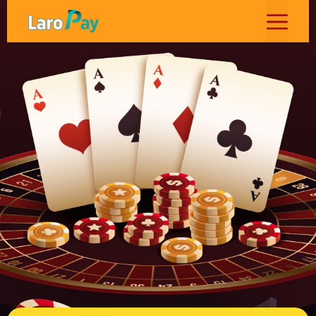
Skip
MEN
to
content