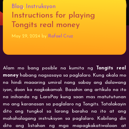
Categories
Blog
,
Instruksyon
Instructions for playing
Tongits real money
May 29, 2024
by
Rafael Cruz
Alam mo bang posible na kumita ng
Tongits real
money
habang nagsasaya sa paglalaro. Kung akala mo
na hindi maaaring umiral nang sabay ang dalawang
iyon, doon ka nagkakamali. Basahin ang artikulo na ito
na inihanda ng LaroPay kung saan mas matututunan
mo ang karanasan sa paglalaro ng Tongits. Tatalakayin
dito ang tungkol sa larong baraha na ito at ang
mahahalagang instruksyon sa paglalaro. Kabilang din
dito ang listahan ng mga mapagkakatiwalaan at